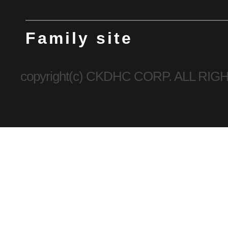
Family site
copyright(c) CKDHC CORP. ALL R