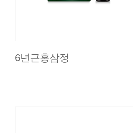
6년근홍삼정