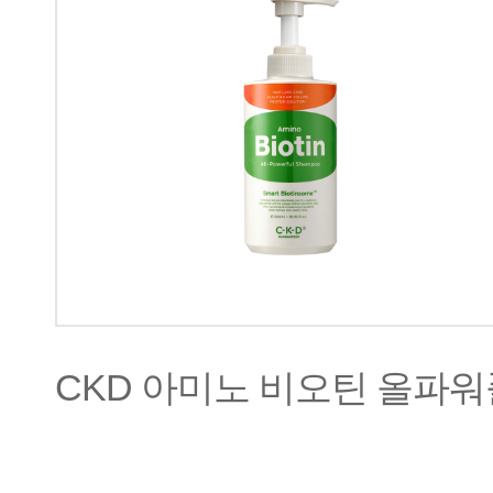
CKD 아미노 비오틴 올파워