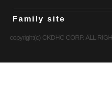
Family site
copyright(c) CKDHC CORP. ALL R