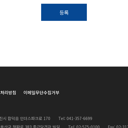
등록
보처리방침
이메일무단수집거부
진시 합덕읍 인더스파크로 170
Tel: 041-357-6699
 용산구 청파로 383 종근당건강 빌딩
Tel: 02-575-0100
Fax: 02-31