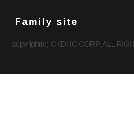
Family site
copyright(c) CKDHC CORP. ALL R