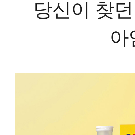
당신이 찾던
아