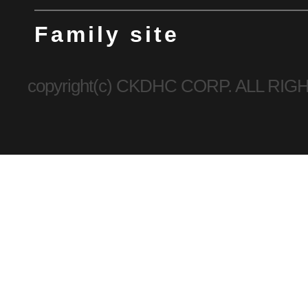
Family site
copyright(c) CKDHC CORP. ALL R